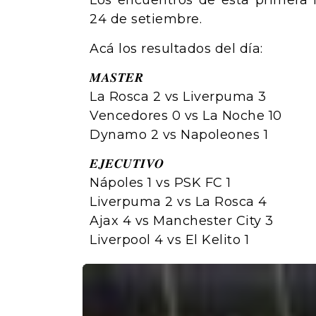
Los encuentros de esta primera 
24 de setiembre.
Acá los resultados del día:
𝑴𝑨𝑺𝑻𝑬𝑹
La Rosca 2 vs Liverpuma 3
Vencedores 0 vs La Noche 10
Dynamo 2 vs Napoleones 1
𝑬𝑱𝑬𝑪𝑼𝑻𝑰𝑽𝑶
Nápoles 1 vs PSK FC 1
Liverpuma 2 vs La Rosca 4
Ajax 4 vs Manchester City 3
Liverpool 4 vs El Kelito 1