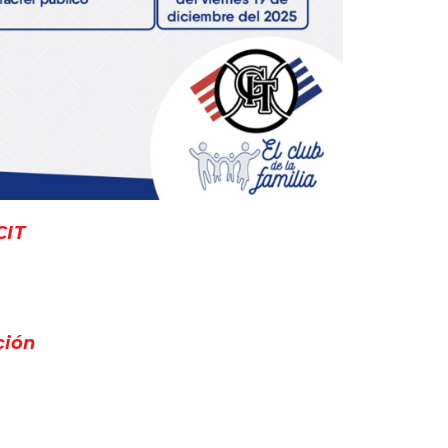
CIT
ción