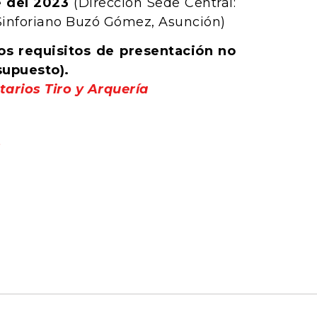
e del 2023
(Dirección Sede Central:
Sinforiano Buzó Gómez, Asunción)
os requisitos de presentación no
supuesto).
tarios Tiro y Arquería
s