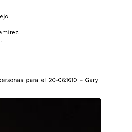
rejo
amírez.
.
.
personas para el 20-06:1610 – Gary