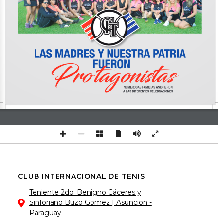
LAS MADRES Y NUESTRA PATRIA
FUERON
Pro tagonistas
NUMEROSAS FAMILIAS ASISTIERON 
A LAS DIFERENTES CELEBRACIONES 
CLUB INTERNACIONAL DE TENIS
Teniente 2do. Benigno Cáceres y
Sinforiano Buzó Gómez | Asunción -
Paraguay